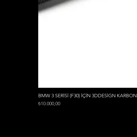
BMW 3 SERİSİ (F30) İÇİN 3DDESİGN KARBO
Fiyat
₺10.000,00