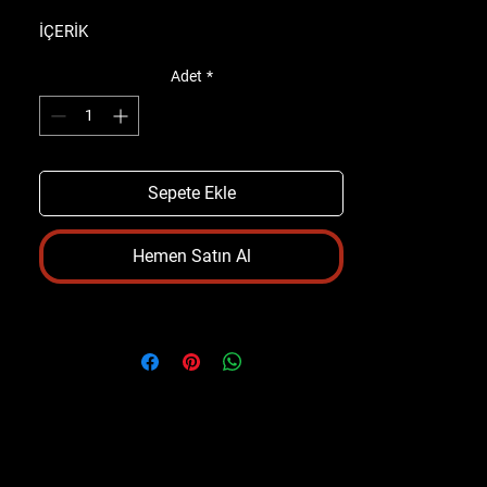
İÇERİK
Adet
*
Ön tampon
Ön ızgara
Yan etek
Arka tampon
Difüzör
Sepete Ekle
Egzoz başlıkları
Hemen Satın Al