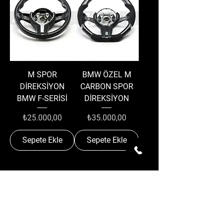
M SPOR
BMW ÖZEL M
DİREKSİYON
CARBON SPOR
BMW F-SERİSİ
DİREKSİYON
Fiyat
Fiyat
₺25.000,00
₺35.000,00
Sepete Ekle
Sepete Ekle